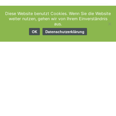
13.00 – 15.00 Uhr
Diese Website benutzt Cookies. Wenn Sie die Website
Donnerstag
–
und
weiter nutzen, gehen wir von Ihrem Einverständnis
18.30 – 20.00 Uhr
aus.
OK
Datenschutzerklärung
13.00 – 15.00 Uhr
Freitag
–
und
nach Vereinbarung
mit Termin: 10.00 –
Samstag
12.00 Uhr*
* Terminsprechstunde (nach telefonischer Vereinbarung)